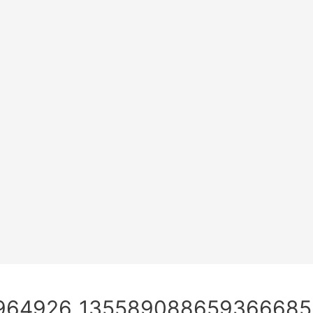
2964926_135589088659366685