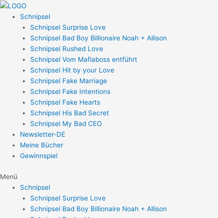
Zum
Post
Inhalt
navigation
Schnipsel
springen
Schnipsel Surprise Love
Schnipsel Bad Boy Billionaire Noah + Allison
Schnipsel Rushed Love
Schnipsel Vom Mafiaboss entführt
Schnipsel Hit by your Love
Schnipsel Fake Marriage
Schnipsel Fake Intentions
Schnipsel Fake Hearts
Schnipsel His Bad Secret
Schnipsel My Bad CEO
Newsletter-DE
Meine Bücher
Gewinnspiel
Menü
Schnipsel
Schnipsel Surprise Love
Schnipsel Bad Boy Billionaire Noah + Allison