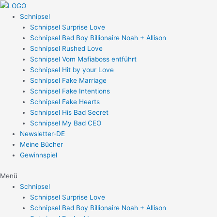
Zum
Post
Inhalt
navigation
Schnipsel
springen
Schnipsel Surprise Love
Schnipsel Bad Boy Billionaire Noah + Allison
Schnipsel Rushed Love
Schnipsel Vom Mafiaboss entführt
Schnipsel Hit by your Love
Schnipsel Fake Marriage
Schnipsel Fake Intentions
Schnipsel Fake Hearts
Schnipsel His Bad Secret
Schnipsel My Bad CEO
Newsletter-DE
Meine Bücher
Gewinnspiel
Menü
Schnipsel
Schnipsel Surprise Love
Schnipsel Bad Boy Billionaire Noah + Allison