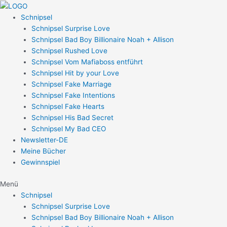
Zum
Post
Inhalt
navigation
Schnipsel
springen
Schnipsel Surprise Love
Schnipsel Bad Boy Billionaire Noah + Allison
Schnipsel Rushed Love
Schnipsel Vom Mafiaboss entführt
Schnipsel Hit by your Love
Schnipsel Fake Marriage
Schnipsel Fake Intentions
Schnipsel Fake Hearts
Schnipsel His Bad Secret
Schnipsel My Bad CEO
Newsletter-DE
Meine Bücher
Gewinnspiel
Menü
Schnipsel
Schnipsel Surprise Love
Schnipsel Bad Boy Billionaire Noah + Allison