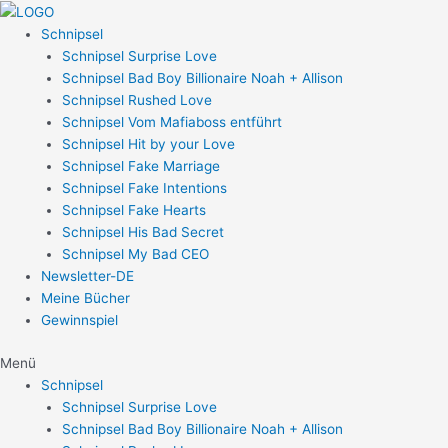
Zum
Post
Inhalt
navigation
Schnipsel
springen
Schnipsel Surprise Love
Schnipsel Bad Boy Billionaire Noah + Allison
Schnipsel Rushed Love
Schnipsel Vom Mafiaboss entführt
Schnipsel Hit by your Love
Schnipsel Fake Marriage
Schnipsel Fake Intentions
Schnipsel Fake Hearts
Schnipsel His Bad Secret
Schnipsel My Bad CEO
Newsletter-DE
Meine Bücher
Gewinnspiel
Menü
Schnipsel
Schnipsel Surprise Love
Schnipsel Bad Boy Billionaire Noah + Allison