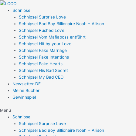
Zum
Post
Inhalt
navigation
Schnipsel
springen
Schnipsel Surprise Love
Schnipsel Bad Boy Billionaire Noah + Allison
Schnipsel Rushed Love
Schnipsel Vom Mafiaboss entführt
Schnipsel Hit by your Love
Schnipsel Fake Marriage
Schnipsel Fake Intentions
Schnipsel Fake Hearts
Schnipsel His Bad Secret
Schnipsel My Bad CEO
Newsletter-DE
Meine Bücher
Gewinnspiel
Menü
Schnipsel
Schnipsel Surprise Love
Schnipsel Bad Boy Billionaire Noah + Allison