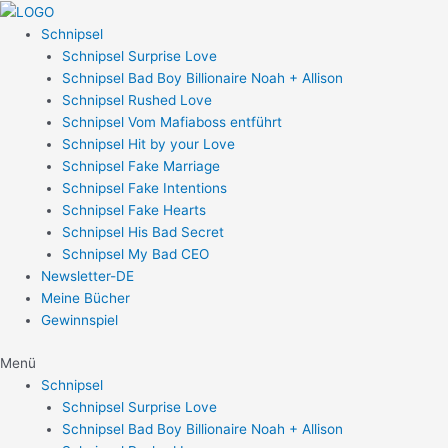
Zum
Post
Inhalt
navigation
Schnipsel
springen
Schnipsel Surprise Love
Schnipsel Bad Boy Billionaire Noah + Allison
Schnipsel Rushed Love
Schnipsel Vom Mafiaboss entführt
Schnipsel Hit by your Love
Schnipsel Fake Marriage
Schnipsel Fake Intentions
Schnipsel Fake Hearts
Schnipsel His Bad Secret
Schnipsel My Bad CEO
Newsletter-DE
Meine Bücher
Gewinnspiel
Menü
Schnipsel
Schnipsel Surprise Love
Schnipsel Bad Boy Billionaire Noah + Allison