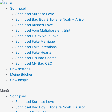
Zum
Post
Inhalt
navigation
Schnipsel
springen
Schnipsel Surprise Love
Schnipsel Bad Boy Billionaire Noah + Allison
Schnipsel Rushed Love
Schnipsel Vom Mafiaboss entführt
Schnipsel Hit by your Love
Schnipsel Fake Marriage
Schnipsel Fake Intentions
Schnipsel Fake Hearts
Schnipsel His Bad Secret
Schnipsel My Bad CEO
Newsletter-DE
Meine Bücher
Gewinnspiel
Menü
Schnipsel
Schnipsel Surprise Love
Schnipsel Bad Boy Billionaire Noah + Allison