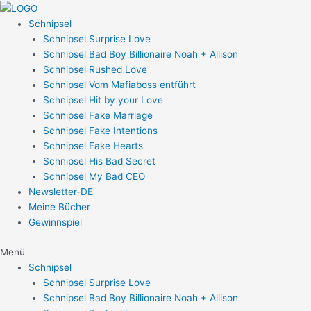
Zum
Post
Inhalt
navigation
Schnipsel
springen
Schnipsel Surprise Love
Schnipsel Bad Boy Billionaire Noah + Allison
Schnipsel Rushed Love
Schnipsel Vom Mafiaboss entführt
Schnipsel Hit by your Love
Schnipsel Fake Marriage
Schnipsel Fake Intentions
Schnipsel Fake Hearts
Schnipsel His Bad Secret
Schnipsel My Bad CEO
Newsletter-DE
Meine Bücher
Gewinnspiel
Menü
Schnipsel
Schnipsel Surprise Love
Schnipsel Bad Boy Billionaire Noah + Allison