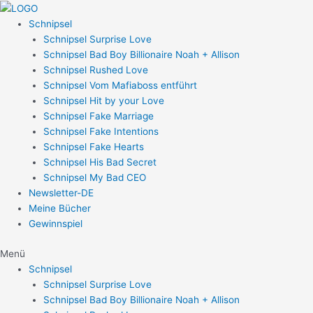
Zum
Post
Inhalt
navigation
Schnipsel
springen
Schnipsel Surprise Love
Schnipsel Bad Boy Billionaire Noah + Allison
Schnipsel Rushed Love
Schnipsel Vom Mafiaboss entführt
Schnipsel Hit by your Love
Schnipsel Fake Marriage
Schnipsel Fake Intentions
Schnipsel Fake Hearts
Schnipsel His Bad Secret
Schnipsel My Bad CEO
Newsletter-DE
Meine Bücher
Gewinnspiel
Menü
Schnipsel
Schnipsel Surprise Love
Schnipsel Bad Boy Billionaire Noah + Allison