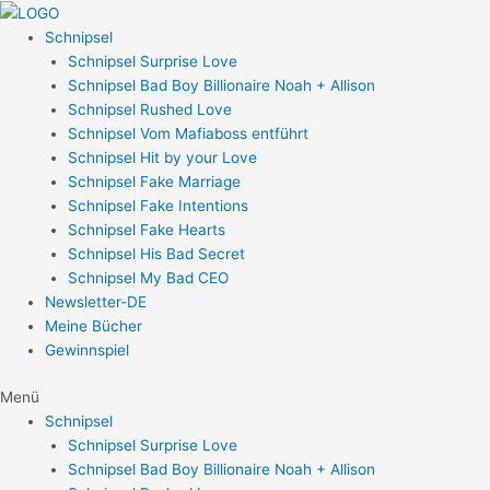
Zum
Post
Inhalt
navigation
Schnipsel
springen
Schnipsel Surprise Love
Schnipsel Bad Boy Billionaire Noah + Allison
Schnipsel Rushed Love
Schnipsel Vom Mafiaboss entführt
Schnipsel Hit by your Love
Schnipsel Fake Marriage
Schnipsel Fake Intentions
Schnipsel Fake Hearts
Schnipsel His Bad Secret
Schnipsel My Bad CEO
Newsletter-DE
Meine Bücher
Gewinnspiel
Menü
Schnipsel
Schnipsel Surprise Love
Schnipsel Bad Boy Billionaire Noah + Allison