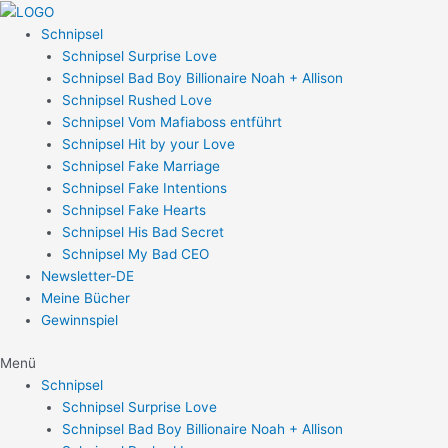
Zum
Post
Inhalt
navigation
Schnipsel
springen
Schnipsel Surprise Love
Schnipsel Bad Boy Billionaire Noah + Allison
Schnipsel Rushed Love
Schnipsel Vom Mafiaboss entführt
Schnipsel Hit by your Love
Schnipsel Fake Marriage
Schnipsel Fake Intentions
Schnipsel Fake Hearts
Schnipsel His Bad Secret
Schnipsel My Bad CEO
Newsletter-DE
Meine Bücher
Gewinnspiel
Menü
Schnipsel
Schnipsel Surprise Love
Schnipsel Bad Boy Billionaire Noah + Allison