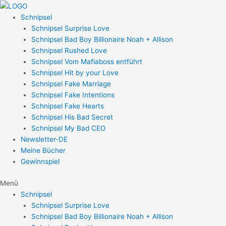
Zum
Post
Inhalt
navigation
Schnipsel
springen
Schnipsel Surprise Love
Schnipsel Bad Boy Billionaire Noah + Allison
Schnipsel Rushed Love
Schnipsel Vom Mafiaboss entführt
Schnipsel Hit by your Love
Schnipsel Fake Marriage
Schnipsel Fake Intentions
Schnipsel Fake Hearts
Schnipsel His Bad Secret
Schnipsel My Bad CEO
Newsletter-DE
Meine Bücher
Gewinnspiel
Menü
Schnipsel
Schnipsel Surprise Love
Schnipsel Bad Boy Billionaire Noah + Allison