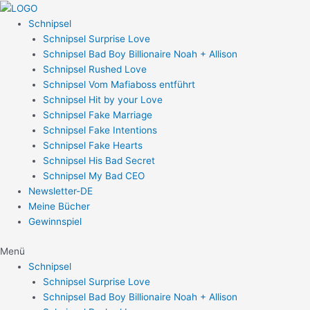
Zum
Post
Inhalt
navigation
Schnipsel
springen
Schnipsel Surprise Love
Schnipsel Bad Boy Billionaire Noah + Allison
Schnipsel Rushed Love
Schnipsel Vom Mafiaboss entführt
Schnipsel Hit by your Love
Schnipsel Fake Marriage
Schnipsel Fake Intentions
Schnipsel Fake Hearts
Schnipsel His Bad Secret
Schnipsel My Bad CEO
Newsletter-DE
Meine Bücher
Gewinnspiel
Menü
Schnipsel
Schnipsel Surprise Love
Schnipsel Bad Boy Billionaire Noah + Allison