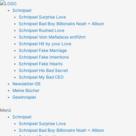
Zum
Post
Inhalt
navigation
Schnipsel
springen
Schnipsel Surprise Love
Schnipsel Bad Boy Billionaire Noah + Allison
Schnipsel Rushed Love
Schnipsel Vom Mafiaboss entführt
Schnipsel Hit by your Love
Schnipsel Fake Marriage
Schnipsel Fake Intentions
Schnipsel Fake Hearts
Schnipsel His Bad Secret
Schnipsel My Bad CEO
Newsletter-DE
Meine Bücher
Gewinnspiel
Menü
Schnipsel
Schnipsel Surprise Love
Schnipsel Bad Boy Billionaire Noah + Allison