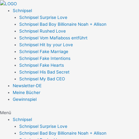
Zum
Post
Inhalt
navigation
Schnipsel
springen
Schnipsel Surprise Love
Schnipsel Bad Boy Billionaire Noah + Allison
Schnipsel Rushed Love
Schnipsel Vom Mafiaboss entführt
Schnipsel Hit by your Love
Schnipsel Fake Marriage
Schnipsel Fake Intentions
Schnipsel Fake Hearts
Schnipsel His Bad Secret
Schnipsel My Bad CEO
Newsletter-DE
Meine Bücher
Gewinnspiel
Menü
Schnipsel
Schnipsel Surprise Love
Schnipsel Bad Boy Billionaire Noah + Allison