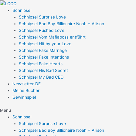
Zum
Post
Inhalt
navigation
Schnipsel
springen
Schnipsel Surprise Love
Schnipsel Bad Boy Billionaire Noah + Allison
Schnipsel Rushed Love
Schnipsel Vom Mafiaboss entführt
Schnipsel Hit by your Love
Schnipsel Fake Marriage
Schnipsel Fake Intentions
Schnipsel Fake Hearts
Schnipsel His Bad Secret
Schnipsel My Bad CEO
Newsletter-DE
Meine Bücher
Gewinnspiel
Menü
Schnipsel
Schnipsel Surprise Love
Schnipsel Bad Boy Billionaire Noah + Allison