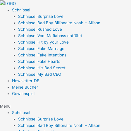
Zum
Post
Inhalt
navigation
Schnipsel
springen
Schnipsel Surprise Love
Schnipsel Bad Boy Billionaire Noah + Allison
Schnipsel Rushed Love
Schnipsel Vom Mafiaboss entführt
Schnipsel Hit by your Love
Schnipsel Fake Marriage
Schnipsel Fake Intentions
Schnipsel Fake Hearts
Schnipsel His Bad Secret
Schnipsel My Bad CEO
Newsletter-DE
Meine Bücher
Gewinnspiel
Menü
Schnipsel
Schnipsel Surprise Love
Schnipsel Bad Boy Billionaire Noah + Allison